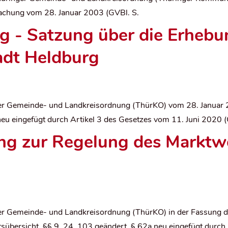
achung vom 28. Januar 2003 (GVBl. S.
 - Satzung über die Erheb
adt Heldburg
ger Gemeinde- und Landkreisordnung (ThürKO) vom 28. Januar 
 neu eingefügt durch Artikel 3 des Gesetzes vom 11. Juni 2020 
ng zur Regelung des Marktwe
ger Gemeinde- und Landkreisordnung (ThürKO) in der Fassung
ltsübersicht, §§ 9, 24, 103 geändert, § 62a neu eingefügt durc