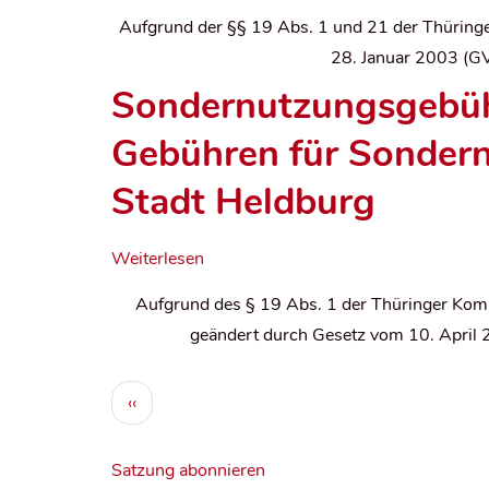
Aufgrund der §§ 19 Abs. 1 und 21 der Thürin
28. Januar 2003 (GV
Sondernutzungsgebüh
Gebühren für Sondern
Stadt Heldburg
Weiterlesen
Aufgrund des § 19 Abs. 1 der Thüringer Kom
geändert durch Gesetz vom 10. April 
S
Vorherige
‹‹
e
Seite
i
Satzung abonnieren
t