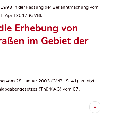
t 1993 in der Fassung der Bekanntmachung vom
4. April 2017 (GVBl.
die Erhebung von
raßen im Gebiet der
 vom 28. Januar 2003 (GVBl. S. 41), zuletzt
alabgabengesetzes (ThürKAG) vom 07.
Nächste
››
Seite