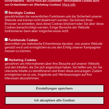
Einverständnis - durch Klick auf
Zustimmen
- verschiedene Cookies auch
More info
von Drittanbietern ein (Marketing-Cookies).
Benötigte Cookies
gewährleisten die wesentlichen Funktionen und die Sicherheit unserer
Website und können nicht deaktiviert werden. Sie können Ihren
Browser so einstellen, dass diese Cookies blockiert oder Sie über diese
Cookies benachrichtigt werden. Einige Bereiche der Website
Datenschutzerklärung
funktionieren dann aber möglicherweise nicht.
Funktionale Cookies
übermitteln uns statistische Erkenntnisse darüber, wie unsere Website
Impressum
genutzt wird und ermöglichen es uns den Erfolg unserer Kampagnen
messen zu können.
Kontakt
Marketing-Cookies
gewähren uns Informationen über Ihre Besuche auf unserer Website
und den Inhalten, die Sie sich angeschaut haben. Sie helfen uns, für Sie
relevante Inhalte zu identifizieren und Ihnen diese anzuzeigen. Zudem
ermöglichen sie es uns, Angebote und Werbeanzeigen auf Ihre
Interessen abzustimmen.
Einstellungen speichern
© 2026 Stadt Heldburg.
Alle Rechte vorbehalten.
Ich akzeptiere alle Cookies
U
Anmelden